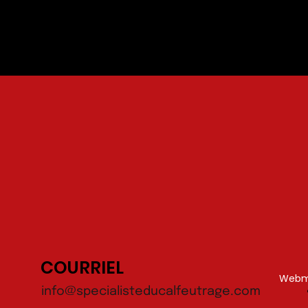
COURRIEL
Webma
info@specialisteducalfeutrage.com