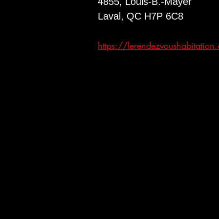
4855, Louis-B.-Mayer
Laval, QC H7P 6C8
https://lerendezvoushabitation