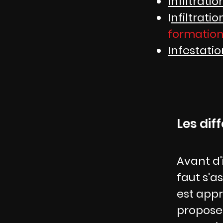
Infiltratio
I
nfiltrati
formatio
Infestatio
Les dif
Avant d'
faut s'a
est appr
propose