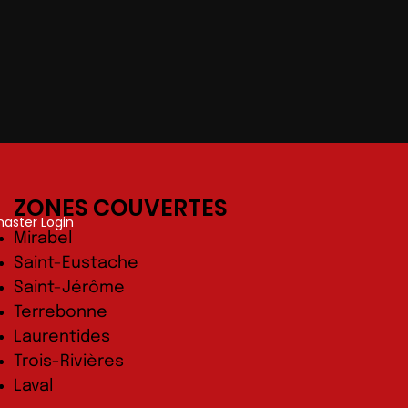
ZONES COUVERTES
ster Login
Mirabel
Saint-Eustache
Saint-Jérôme
Terrebonne
Laurentides
Trois-Rivières
Laval