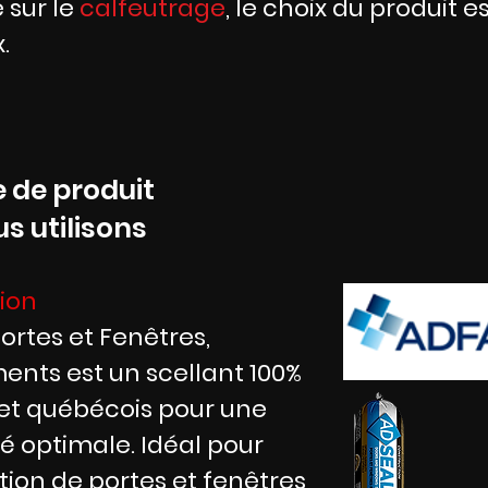
 sur le
calfeutrage
, le choix du produit e
.
 de produit
s utilisons
ion
ortes et Fenêtres,
nts est un scellant 100%
 et québécois pour une
té optimale. Idéal pour
lation de portes et fenêtres