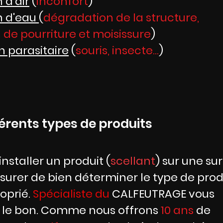
n d'air
(
inconfort
)
on d'eau
(
dégradation de la structure,
n de
pourriture et moisissure
)
n parasitaire
(
souris, insecte...
)
férents types de produits
installer un produit (
scellant
) sur une sur
ssurer de bien déterminer
le type de prod
oprié.
Spécialiste du
CALFEUTRAGE
vous
 le
bon.
Comme nous offrons
10 ans
de