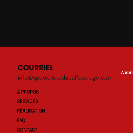
COURRIEL
Webma
info@specialisteducalfeutrage.com
À PROPOS
SERVICES
RÉALISATION
FAQ
CONTACT