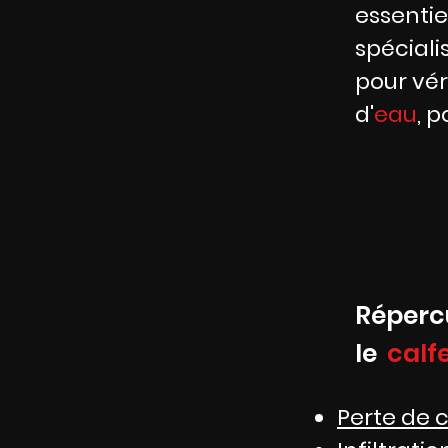
essentie
spéciali
pour vér
d'
eau
, 
Réperc
le
calf
Perte de 