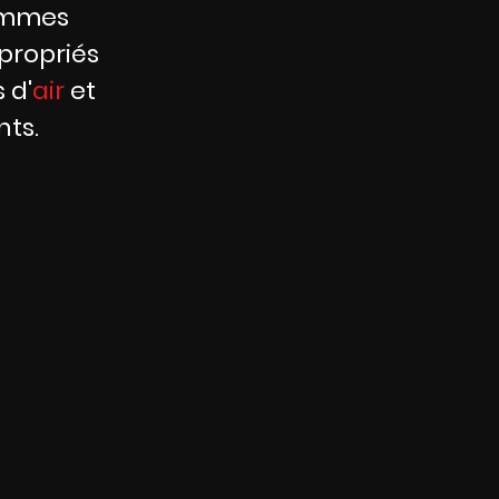
sommes
propriés
s d'
air
et
ts.