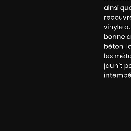
ainsi que
recouvr
vinyle o
bonne ad
béton, l
les méta
jaunit p
intempér