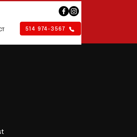
514 974-3567
CT
st