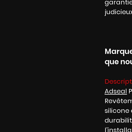
garantie
judicieux
Marque
que nou
Descript
Adseal
P
Revêteme
silicone
durabili
l'instal