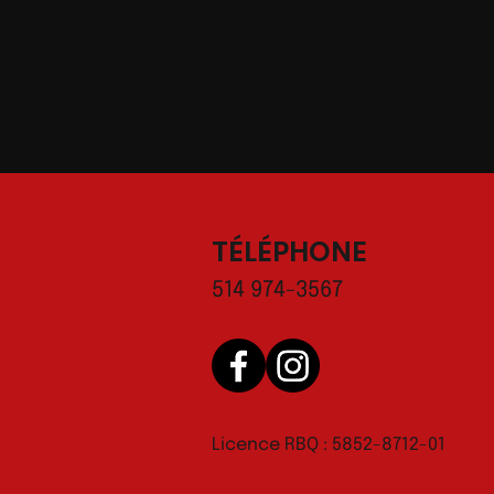
TÉLÉPHONE
514 974-3567
Licence RBQ : 5852-8712-01